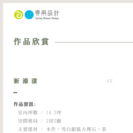
作品欣賞
新濠漾
<<
作品資訊:
室內坪數 / 14.3坪
空間格局 / 2房2廳
主要建材 / 木作、雪白銀狐大理石、茶