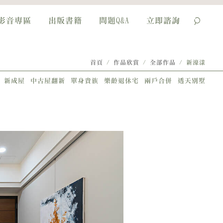
影音專區
出版書籍
問題Q&A
立即諮詢
首頁
/
作品欣賞
/
全部作品
/ 新濠漾
新成屋
中古屋翻新
單身貴族
樂齡退休宅
兩戶合併
透天別墅